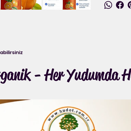
bilirsiniz
anik - Her Yudumda Ha