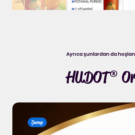
Ayrıca şunlardan da hoşlana
HUDOT® Org
Şurup