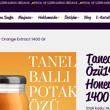
na Sayfa
Mağaza
Hakkımızda
İletişim
Blog
E-Katal
y Orange Extract 1400 Gr
Tanec
Özü1
Hone
1400
Sto
Stok kodu:
H
kod