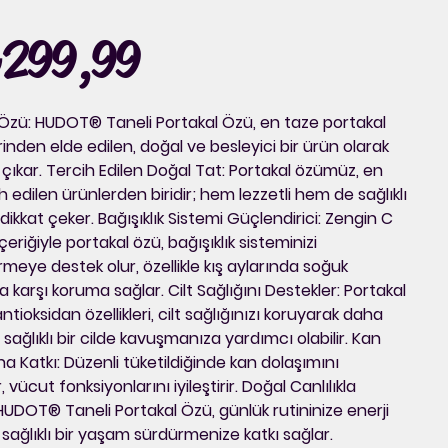
D803
li
299,99
 Özü: HUDOT® Taneli Portakal Özü, en taze portakal
nden elde edilen, doğal ve besleyici bir ürün olarak
çıkar. Tercih Edilen Doğal Tat: Portakal özümüz, en
h edilen ürünlerden biridir; hem lezzetli hem de sağlıklı
le dikkat çeker. Bağışıklık Sistemi Güçlendirici: Zengin C
içeriğiyle portakal özü, bağışıklık sisteminizi
meye destek olur, özellikle kış aylarında soğuk
na karşı koruma sağlar. Cilt Sağlığını Destekler: Portakal
tioksidan özellikleri, cilt sağlığınızı koruyarak daha
 sağlıklı bir cilde kavuşmanıza yardımcı olabilir. Kan
a Katkı: Düzenli tüketildiğinde kan dolaşımını
 vücut fonksiyonlarını iyileştirir. Doğal Canlılıkla
HUDOT® Taneli Portakal Özü, günlük rutininize enerji
sağlıklı bir yaşam sürdürmenize katkı sağlar.