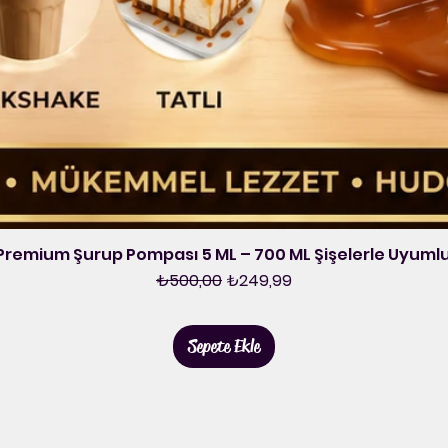
remium Şurup Pompası 5 ML – 700 ML Şişelerle Uyum
Normal Fiyat
İndirimli Fiyat
₺500,00
₺249,99
Sepete Ekle