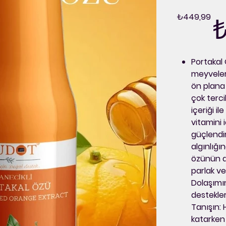
HU
Orijinal
İndirim
₺449,99
₺
fiyat
fiyat
Portakal
meyveleri
ön plana 
çok terci
içeriği i
vitamini 
güçlendir
algınlığı
özünün an
parlak ve
Dolaşımın
destekler,
Tanışın: 
katarken 