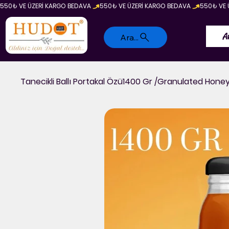
550₺ VE ÜZERİ KARGO BEDAVA 
A
Ara...
Tanecikli Ballı Portakal Özü1400 Gr /Granulated Hone