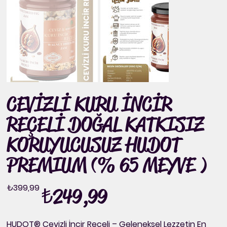
CEVİZLİ KURU İNCİR
REÇELİ DOĞAL KATKISIZ
KORUYUCUSUZ HUDOT
PREMIUM (% 65 MEYVE )
Orijinal
İndirimli
₺399,99
₺249,99
fiyat
fiyat
HUDOT® Cevizli İncir Reçeli – Geleneksel Lezzetin En