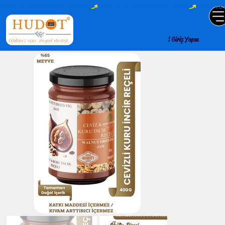
550₺ VE ÜZERİ KARGO BEDAVA 
CEVİZLİ KURU İNCİR REÇELİ DOĞAL KATKISIZ KORUYUCUSUZ HUDOT PREMIUM (% 65 MEYVE )
Giriş Yapın !