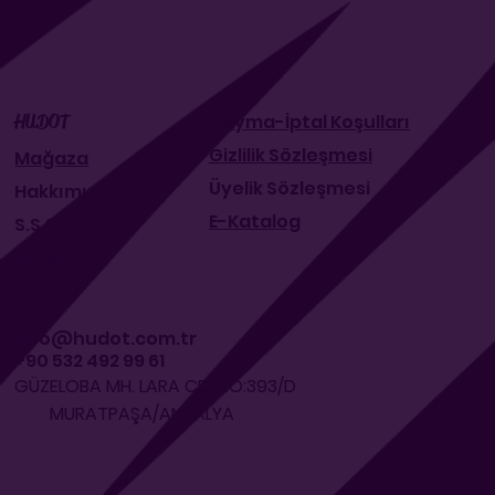
Cayma-İptal Koşulları
HUDOT
Gizlilik Sözleşmesi
Mağaza
Üyelik Sözleşmesi
Hakkımızda
E-Katalog
S.S.S.
İletişim
info@hudot.com.tr
+90 532 492 99 61
GÜZELOBA MH. LARA CD. NO:393/D
MURATPAŞA/ANTALYA