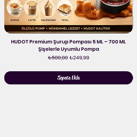
HUDOT Premium Şurup Pompası 5 ML – 700 ML
Şişelerle Uyumlu Pompa
Normal Fiyat
İndirimli Fiyat
₺500,00
₺249,99
Sepete Ekle