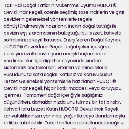
Tatlı Hali Doğal Tatların Mükemmel Uyumu HUDOT®
Cevizli İncir Reçeli, özenle seçilmiş taze incirlerin ve çıtır
cevizlerin geleneksel yöntemlerle reçele
dönüştürülmesiyle hazırlanır. İncirin doğal tatlılığı ile
cevizin eşsiz aromasının buluştuğu bu lezzet, kahvaltı
sofralarınıza keyif katacak. Enerji Veren Doğal Kaynak
HUDOT® Cevizli İncir Reçeli, doğal şeker içeriği ve
besleyici özellikleriyle güne enerjik başlamanıza
yardımcı olur. İçerdiği lifler sayesinde sindirim
sisteminizi desteklerken, vitamin ve minerallerle
vücudunuza katkı sağlar. Katkısız ve Koruyucusuz
Lezzet Geleneksel yöntemlerle hazırlanan HUDOT®
Cevizli İncir Reçeli, hiçbir katkı maddesi veya koruyucu
içermez. Tamamen doğal içeriğiyle sağlığınızı
düşünürken, damaklarınızda unutulmaz bir tat bırakır.
Kahvaltılara Lezzet Katın HUDOT® Cevizli İncir Reçeli,
kahvaltılıklarınızın yanında, yoğurtla veya dondurmayla
birlikte tüketilebilir. Farklı tariflerinizde kullanabileceğiniz