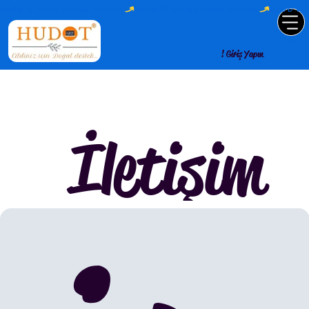
550₺ VE ÜZERİ KARGO BEDAVA 
Giriş Yapın !
İletişim