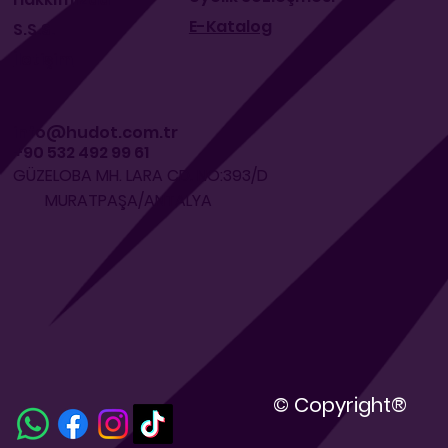
E-Katalog
S.S.S.
İletişim
info@hudot.com.tr
+90 532 492 99 61
GÜZELOBA MH. LARA CD. NO:393/D
MURATPAŞA/ANTALYA
© Copyright®