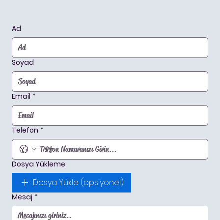
Ad
Soyad
Email
*
Telefon
*
Dosya Yükleme
Dosya Yükle (opsiyonel)
Mesaj
*