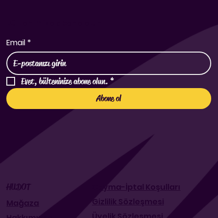
Bültenimize abone olun
Email
*
Evet, bülteninize abone olun.
*
Abone ol
Cayma-İptal Koşulları
HUDOT
Gizlilik Sözleşmesi
Mağaza
Üyelik Sözleşmesi
Hakkımızda